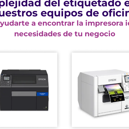
lejidad del etiquetado 
uestros equipos de ofici
udarte a encontrar la impresora id
necesidades de tu negocio
middleware y más
principales
con ZPL II®, SAP®,
poco tiempo
Fácil integración
demanda en muy
fotográfica
etiquetas bajo
de calidad
Ideal para
Imágenes nítidas y
con sus 4 colores
exigentes
inyección de tinta
aplicaciones
Impresión de
Ingeniería para
confiabilidad;
Diseñado para la