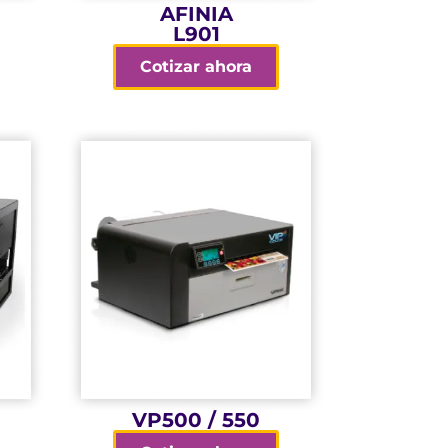
AFINIA
L901
Cotizar ahora
con el medio ambiente.
alimentos y respetuosa
colorante segura para
Fórmula de tinta
mejoradas (con VP550)
Tintas resistentes al agua
en menos de 10 min.
1000 etiquetas (6 x 4”)
Alta velocidad: imprima
VP500 / 550