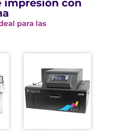
e impresión con
na
eal para las
resolución
color y alta
vibrantes, a todo
Impresiones
impresión
largos trabajos de
perfecta para
herramienta