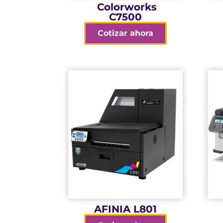
Colorworks
C7500
Cotizar ahora
reducidos
Ideal para espacios
baja inversión inicial
Alto rendimiento,
costo alto
que afrontar un
impacto sin tener
color de alto
Impresión a todo
AFINIA L801