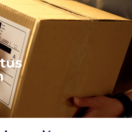
tus
n