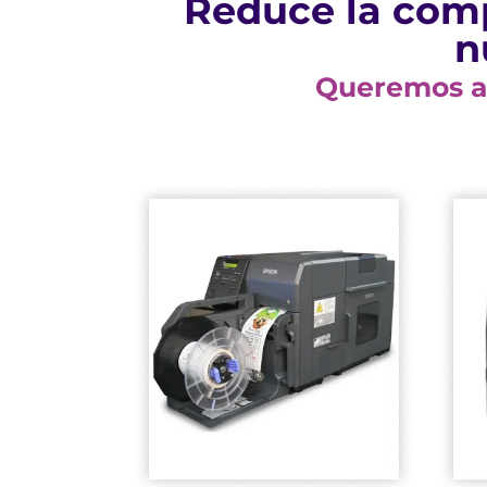
Reduce la comp
n
Queremos ay
sistemas
con aplicaciones y
Fácil integración
PrecisionCore
Tecnología
600 x 1200dpi
Resolución de
300mm/s
Imprime hasta