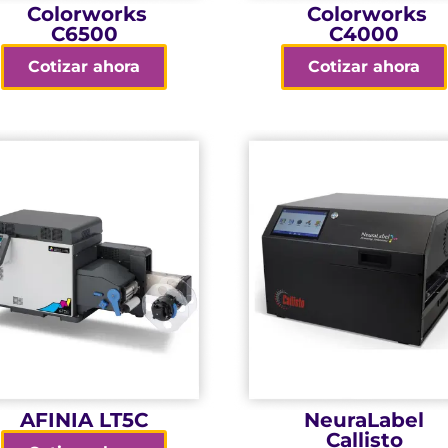
Colorworks
Colorworks
C6500
C4000
Cotizar ahora
Cotizar ahora
crecimiento
mercados
empresas en
variedad de
Ideal para
para una amplia
avanzada
de cinco colores
color más
Salida profesional
etiquetas a todo
Impresora de
AFINIA LT5C
NeuraLabel
Callisto