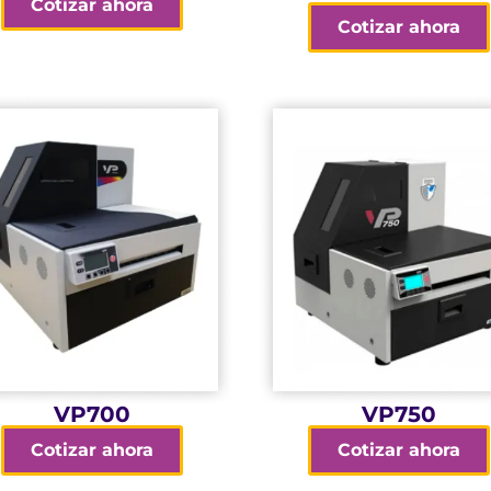
Cotizar ahora
Cotizar ahora
sistemas
1600x1600 dpi
Alta calidad, hasta
con aplicaciones y
uso industrial.
Fácil integración
Diseñada para un
PrecisionCore
mantenimiento
Tecnología
impresión y bajo
600 x 1200dpi
Bajo coste de
Resolución de
metros/minuto.
300mm/s
hasta 18
Alta velocidad,
Imprime hasta
VP700
VP750
Cotizar ahora
Cotizar ahora