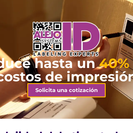
duce hasta un
40%
costos de impresió
Solicita una cotización