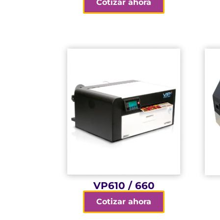
Cotizar ahora
con medio ambiente
alimentos y respetuosa
colorante segura para
Fórmula de tinta
mejoradas (con VP660)
Tintas resistentes al agua
en menos de 10 min
2400 etiquetas (6 x 4”)
Alta velocidad: Imprima
VP610 / 660
Cotizar ahora